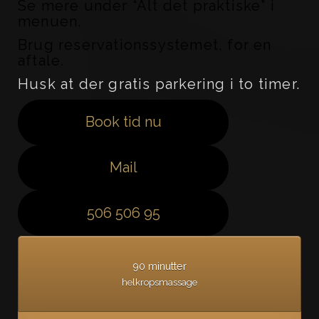
Se mere under “Alt det praktiske” i
menuen.
Brug reservationssystemet, for en
aftale.
Husk at der gratis parkering i to timer.
Book tid nu
Mail
506 506 95
90 minutter
helkropsmassage