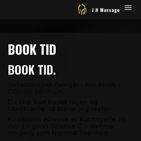
J H Massage
BOOK TID
BOOK TID.
Behandlingen foregår i min klinik i
Odense centrum.
Du skal kun huske lagen og
håndklæde, så klarer jeg resten.
Klinikkens adresse er Kochsgade 23,
dør 3 – 5000 Odense C – samme
indgang som Nordisk Skønhed.