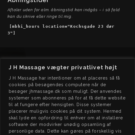
Aftaler uden for alm. åbningstid kan indgås – i så fald
kan du skrive eller ringe til mig.
[mbhi_hours location="Kochsgade 23 dør
3"]
J H Massage vægter privatlivet højt
J H Massage har intentioner om at placeres så få
cookies på besøgendes computere når de
besøger jhmassage.dk som muligt. Der anvendes
J H
MASSAGE
BO
OK
systemer som abonneres på for at få dette website
Kochsgade 23, dør 3
Book tid på
til at fungere efter hensigten. Disse systemer
5000 Odense C
www.jhmassage.dk/book
placerer muligvis cookies på dit system. Hermed
skal lyde en opfordring til enhver om at installere
CVR 41576472
software der modvirker unødig opsamling af
personlige data. Dette kan gøres på forskellig vis
JEG
STØTTER
ÅB
NINGSTIDER