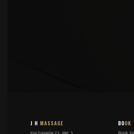
J H
MASSAGE
BO
OK
Kochsgade 23, dør 3
Book ti