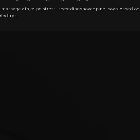
 massage afhjælpe stress, spændingshovedpine, søvnløshed og
blodtryk.