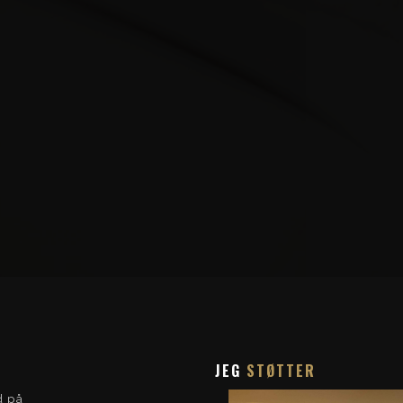
JEG
STØTTER
d på