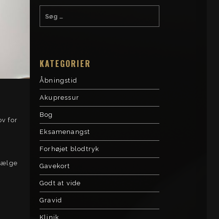
KATEGORIER
Åbningstid
Akupressur
Bog
v for
Eksamenangst
Forhøjet blodtryk
vælge
Gavekort
Godt at vide
Gravid
Klinik