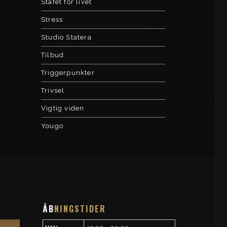
Stafet for livet
Stress
Studio Statera
Tilbud
Triggerpunkter
Trivsel
Vigtig viden
Yougo
ÅB
NINGSTIDER