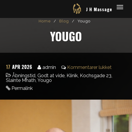
J H Massage
Home
/
Blog
/
Yougo
YOUGO
17
APR 2026
admin
Kommentarer lukket
Åbningstid
,
Godt at vide
,
Klinik
,
Kochsgade 23
,
Slainte Mhath
,
Yougo
Permalink