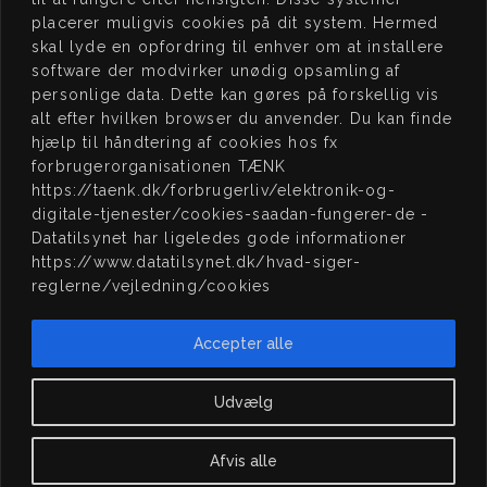
5000 Odense C
www.jhmassage.dk/book
placerer muligvis cookies på dit system. Hermed
skal lyde en opfordring til enhver om at installere
CVR 41576472
software der modvirker unødig opsamling af
personlige data. Dette kan gøres på forskellig vis
JEG
STØTTER
ÅB
NINGSTIDER
alt efter hvilken browser du anvender. Du kan finde
hjælp til håndtering af cookies hos fx
15:00 – 20:00
MAN:
forbrugerorganisationen TÆNK
Lukket
TIRS:
https://taenk.dk/forbrugerliv/elektronik-og-
digitale-tjenester/cookies-saadan-fungerer-de -
15:00 – 20:00
ONS:
Datatilsynet har ligeledes gode informationer
15:00 – 20:00
TORS:
https://www.datatilsynet.dk/hvad-siger-
reglerne/vejledning/cookies
15:00 – 20:00
FRE:
LØR:
09:00 – 16:00
Scleroseforeningen,
Accepter alle
Kræftens Bekæmplese
Lukket
SØN:
og Natteravnene
Udvælg
Afvis alle
J H Massage