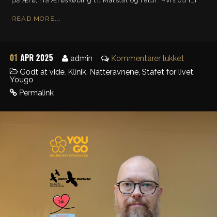
på Ærø, fra Ærøskøbing til Marstal og retur. Hvis du […]
READ MORE...
01
APR 2025
admin
Kommentarer lukket
Godt at vide
,
Klinik
,
Natteravnene
,
Stafet for livet
,
Yougo
Permalink