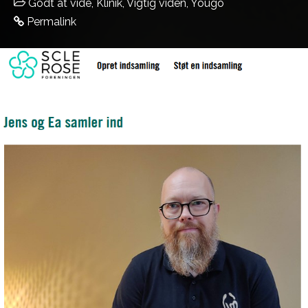
Godt at vide
,
Klinik
,
Vigtig viden
,
Yougo
Permalink