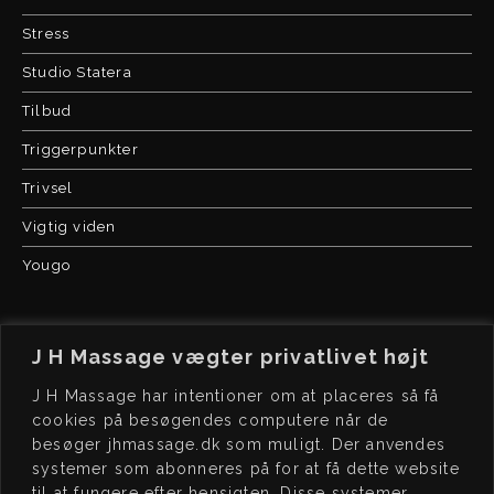
Stress
Studio Statera
Tilbud
Triggerpunkter
Trivsel
Vigtig viden
Yougo
J H Massage vægter privatlivet højt
J H Massage har intentioner om at placeres så få
cookies på besøgendes computere når de
besøger jhmassage.dk som muligt. Der anvendes
J H
MASSAGE
BO
OK
systemer som abonneres på for at få dette website
Kochsgade 23, dør 3
Book tid på
til at fungere efter hensigten. Disse systemer