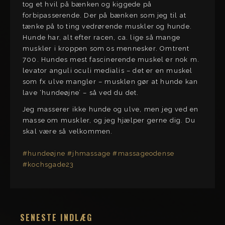
tog et hvil på bænken og kiggede på
forbipasserende. Der på bænken som jeg til at
tænke på to ting vedrørende muskler og hunde.
Hunde har, alt efter racen, ca. lige så mange
muskler i kroppen som os mennesker. Omtrent
700. Hundes mest fascinerende muskel er nok m.
levator anguli oculi medialis – det er en muskel
som fx ulve mangler – musklen gør at hunde kan
lave ‘hundeøjne’ – så ved du det.
Jeg masserer ikke hunde og ulve, men jeg ved en
masse om muskler, og jeg hjælper gerne dig. Du
skal være så velkommen.
#hundeøjne
#jhmassage
#massageodense
#kochsgade23
SENESTE INDLÆG