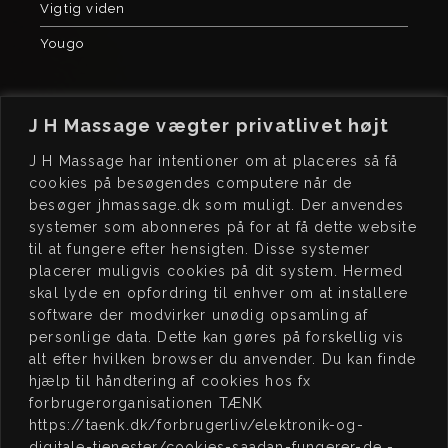
Vigtig viden
Yougo
J H Massage vægter privatlivet højt
J H Massage har intentioner om at placeres så få
cookies på besøgendes computere når de
besøger jhmassage.dk som muligt. Der anvendes
J H
MASSAGE
BO
OK
systemer som abonneres på for at få dette website
Kochsgade 23, dør 3
Book tid på
til at fungere efter hensigten. Disse systemer
5000 Odense C
www.jhmassage.dk/book
placerer muligvis cookies på dit system. Hermed
skal lyde en opfordring til enhver om at installere
CVR 41576472
software der modvirker unødig opsamling af
personlige data. Dette kan gøres på forskellig vis
JEG
STØTTER
ÅB
NINGSTIDER
alt efter hvilken browser du anvender. Du kan finde
hjælp til håndtering af cookies hos fx
15:00 – 20:00
MAN:
forbrugerorganisationen TÆNK
Lukket
TIRS:
https://taenk.dk/forbrugerliv/elektronik-og-
digitale-tjenester/cookies-saadan-fungerer-de -