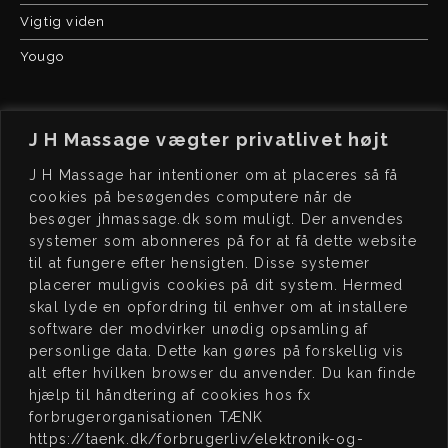
Vigtig viden
Yougo
J H Massage vægter privatlivet højt
J H Massage har intentioner om at placeres så få
cookies på besøgendes computere når de
besøger jhmassage.dk som muligt. Der anvendes
J H
MASSAGE
BO
OK
systemer som abonneres på for at få dette website
Kochsgade 23, dør 3
Book tid på
til at fungere efter hensigten. Disse systemer
5000 Odense C
www.jhmassage.dk/book
placerer muligvis cookies på dit system. Hermed
skal lyde en opfordring til enhver om at installere
CVR 41576472
software der modvirker unødig opsamling af
personlige data. Dette kan gøres på forskellig vis
JEG
STØTTER
ÅB
NINGSTIDER
alt efter hvilken browser du anvender. Du kan finde
hjælp til håndtering af cookies hos fx
15:00 – 20:00
MAN:
forbrugerorganisationen TÆNK
Lukket
TIRS:
https://taenk.dk/forbrugerliv/elektronik-og-