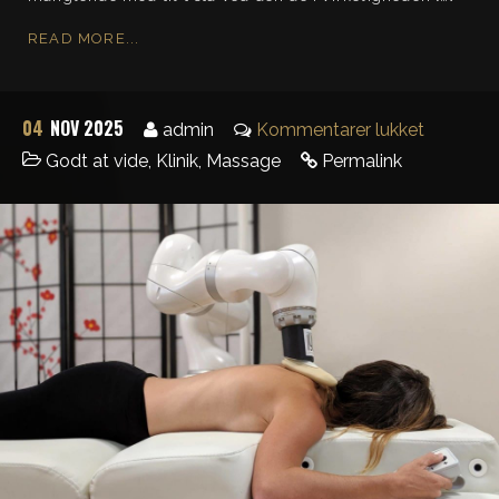
READ MORE...
04
NOV 2025
admin
Kommentarer lukket
Godt at vide
,
Klinik
,
Massage
Permalink