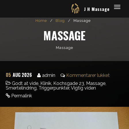
J H Massage
Home
/
Blog
/
Massage
MASSAGE
Massage
05
AUG 2026
admin
Kommentarer lukket
Godt at vide
,
Klinik
,
Kochsgade 23
,
Massage
,
Smertelindring
,
Triggerpunkter
,
Vigtig viden
Permalink