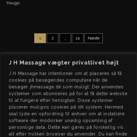
Yougo
1
2
…
14
Næste
J H Massage vægter privatlivet højt
J H Massage har intentioner om at placeres så få
cookies på besøgendes computere når de
besøger jhmassage.dk som muligt. Der anvendes
J H
MASSAGE
BO
OK
systemer som abonneres på for at få dette website
Kochsgade 23, dør 3
Book tid på
til at fungere efter hensigten. Disse systemer
5000 Odense C
www.jhmassage.dk/book
placerer muligvis cookies på dit system. Hermed
skal lyde en opfordring til enhver om at installere
CVR 41576472
software der modvirker unødig opsamling af
personlige data. Dette kan gøres på forskellig vis
JEG
STØTTER
ÅB
NINGSTIDER
alt efter hvilken browser du anvender. Du kan finde