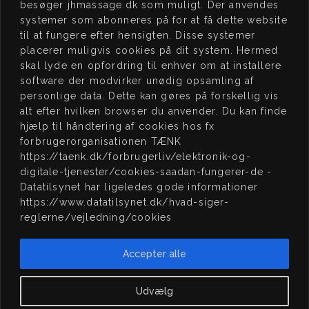
besøger jhmassage.dk som muligt. Der anvendes
J H
MASSAGE
BO
OK
systemer som abonneres på for at få dette website
Kochsgade 23, dør 3
Book tid på
til at fungere efter hensigten. Disse systemer
5000 Odense C
www.jhmassage.dk/book
placerer muligvis cookies på dit system. Hermed
skal lyde en opfordring til enhver om at installere
CVR 41576472
software der modvirker unødig opsamling af
personlige data. Dette kan gøres på forskellig vis
JEG
STØTTER
ÅB
NINGSTIDER
alt efter hvilken browser du anvender. Du kan finde
hjælp til håndtering af cookies hos fx
15:00 – 20:00
MAN:
forbrugerorganisationen TÆNK
Lukket
TIRS:
https://taenk.dk/forbrugerliv/elektronik-og-
digitale-tjenester/cookies-saadan-fungerer-de -
15:00 – 20:00
ONS:
Datatilsynet har ligeledes gode informationer
15:00 – 20:00
TORS:
https://www.datatilsynet.dk/hvad-siger-
reglerne/vejledning/cookies
15:00 – 20:00
FRE:
LØR:
09:00 – 16:00
Scleroseforeningen,
Accepter alle
Kræftens Bekæmplese
Lukket
SØN:
og Natteravnene
Udvælg