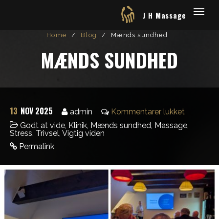
J H Massage
Home
/
Blog
/
Mænds sundhed
MÆNDS SUNDHED
13
NOV 2025
admin
Kommentarer lukket
Godt at vide
,
Klinik
,
Mænds sundhed
,
Massage
,
Stress
,
Trivsel
,
Vigtig viden
Permalink