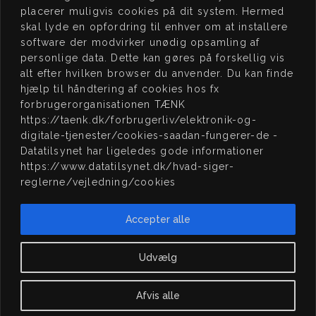
5000 Odense C
www.jhmassage.dk/book
placerer muligvis cookies på dit system. Hermed
skal lyde en opfordring til enhver om at installere
CVR 41576472
software der modvirker unødig opsamling af
personlige data. Dette kan gøres på forskellig vis
JEG
STØTTER
ÅB
NINGSTIDER
alt efter hvilken browser du anvender. Du kan finde
hjælp til håndtering af cookies hos fx
15:00 – 20:00
MAN:
forbrugerorganisationen TÆNK
Lukket
TIRS:
https://taenk.dk/forbrugerliv/elektronik-og-
digitale-tjenester/cookies-saadan-fungerer-de -
15:00 – 20:00
ONS:
Datatilsynet har ligeledes gode informationer
15:00 – 20:00
TORS:
https://www.datatilsynet.dk/hvad-siger-
reglerne/vejledning/cookies
15:00 – 20:00
FRE:
LØR:
09:00 – 16:00
Scleroseforeningen,
Accepter alle
Kræftens Bekæmplese
Lukket
SØN:
og Natteravnene
Udvælg
Afvis alle
J H Massage