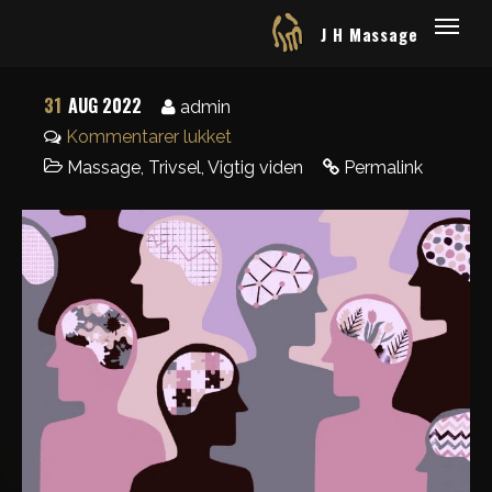
J H Massage
31
AUG 2022
admin
Kommentarer lukket
Massage
,
Trivsel
,
Vigtig viden
Permalink