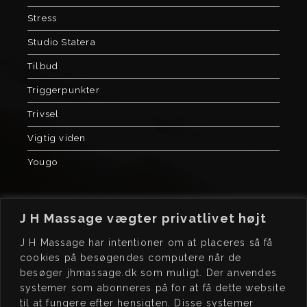
Stress
Studio Statera
Tilbud
Triggerpunkter
Trivsel
Vigtig viden
Yougo
J H Massage vægter privatlivet højt
J H Massage har intentioner om at placeres så få
cookies på besøgendes computere når de
besøger jhmassage.dk som muligt. Der anvendes
J H
MASSAGE
BO
OK
systemer som abonneres på for at få dette website
Kochsgade 23, dør 3
Book tid på
til at fungere efter hensigten. Disse systemer