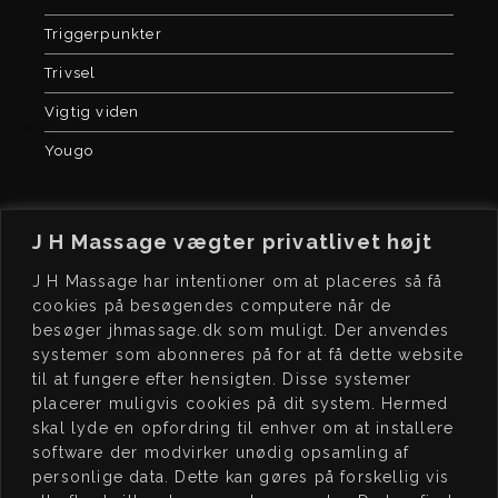
Triggerpunkter
Trivsel
Vigtig viden
Yougo
J H Massage vægter privatlivet højt
J H Massage har intentioner om at placeres så få
cookies på besøgendes computere når de
besøger jhmassage.dk som muligt. Der anvendes
J H
MASSAGE
BO
OK
systemer som abonneres på for at få dette website
Kochsgade 23, dør 3
Book tid på
til at fungere efter hensigten. Disse systemer
5000 Odense C
www.jhmassage.dk/book
placerer muligvis cookies på dit system. Hermed
skal lyde en opfordring til enhver om at installere
CVR 41576472
software der modvirker unødig opsamling af
personlige data. Dette kan gøres på forskellig vis
JEG
STØTTER
ÅB
NINGSTIDER