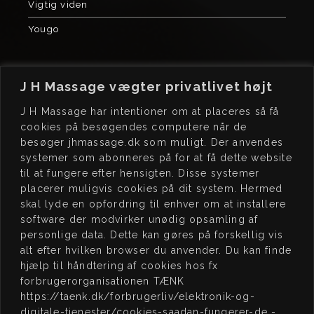
Vigtig viden
Yougo
J H Massage vægter privatlivet højt
J H Massage har intentioner om at placeres så få
cookies på besøgendes computere når de
besøger jhmassage.dk som muligt. Der anvendes
J H
MASSAGE
BO
OK
systemer som abonneres på for at få dette website
Kochsgade 23, dør 3
Book tid på
til at fungere efter hensigten. Disse systemer
5000 Odense C
www.jhmassage.dk/book
placerer muligvis cookies på dit system. Hermed
skal lyde en opfordring til enhver om at installere
CVR 41576472
software der modvirker unødig opsamling af
personlige data. Dette kan gøres på forskellig vis
JEG
STØTTER
ÅB
NINGSTIDER
alt efter hvilken browser du anvender. Du kan finde
hjælp til håndtering af cookies hos fx
15:00 – 20:00
MAN:
forbrugerorganisationen TÆNK
Lukket
TIRS:
https://taenk.dk/forbrugerliv/elektronik-og-
digitale-tjenester/cookies-saadan-fungerer-de -
ONS: