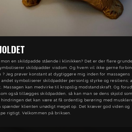
JOLDET
 mon en skildpadde stående i klinikken? Det er der flere grunde 
 symboliserer skildpadder visdom. Og hvem vil ikke gerne forbi
 ? Jeg prøver konstant at dygtiggøre mig inden for massagens
 andet symboliserer skildpadder personlig styrke og resiliens; 
. Massagen kan medvirke til kropslig modstandskraft. Og foru
om også tillægges skildpadden, så kan man se dens skjold som
 hindringen det kan være at få ordentlig berøring med muskler
m spænder klienten unødigt meget op. Det kræver god viden og
lpe rigtigt. Velkommen på briksen.