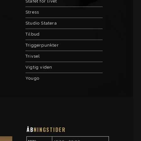
Stafet for livet
Stress
Studio Statera
Tilbud
Triggerpunkter
Trivsel
Vigtig viden
Yougo
ÅB
NINGSTIDER