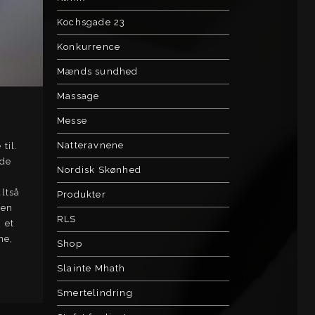
Kochsgade 23
Konkurrence
Mænds sundhed
Massage
Messe
Natteravnene
til.
nde
Nordisk Skønhed
altså
Produkter
den
RLS
 et
ne,
Shop
Slainte Mhath
Smertelindring