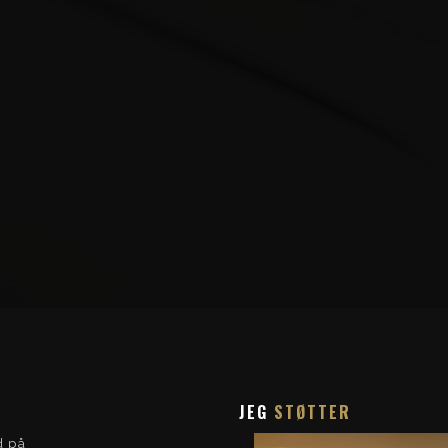
JEG
STØTTER
d på