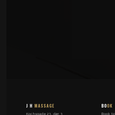
J H
MASSAGE
BO
OK
Kochsgade 23, dør 3
Book ti