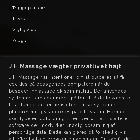
Triggerpunkter
Trivsel
Vigtig viden
Yougo
J H Massage vægter privatlivet højt
J H Massage har intentioner om at placeres så få
cookies på besøgendes computere når de
besøger jhmassage.dk som muligt. Der anvendes
J H
MASSAGE
BO
OK
systemer som abonneres på for at få dette website
Kochsgade 23, dør 3
Book tid på
til at fungere efter hensigten. Disse systemer
5000 Odense C
www.jhmassage.dk/book
placerer muligvis cookies på dit system. Hermed
skal lyde en opfordring til enhver om at installere
CVR 41576472
software der modvirker unødig opsamling af
personlige data. Dette kan gøres på forskellig vis
JEG
STØTTER
ÅB
NINGSTIDER
alt efter hvilken browser du anvender. Du kan finde